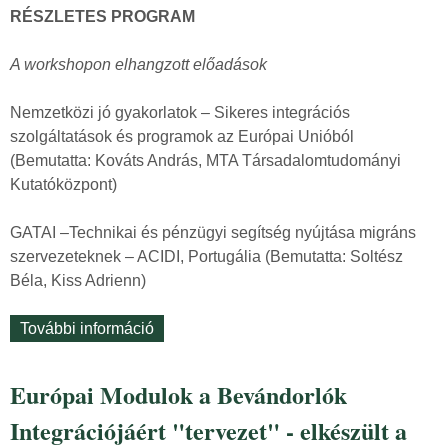
l
RÉSZLETES PROGRAM
i
i
d
t
A workshopon elhangzott előadások
e
i
j
k
Nemzetközi jó gyakorlatok – Sikeres integrációs
é
a
szolgáltatások és programok az Európai Unióból
t
i
(Bemutatta: Kováts András, MTA Társadalomtudományi
!
r
Kutatóközpont)
t
é
a
s
GATAI –Technikai és pénzügyi segítség nyújtása migráns
r
z
szervezeteknek – ACIDI, Portugália (Bemutatta: Soltész
t
v
Béla, Kiss Adrienn)
a
é
l
t
További információ
„
o
e
E
m
l
u
m
Európai Modulok a Bevándorlók
i
r
a
g
Integrációjáért "tervezet" - elkészült a
ó
l
-