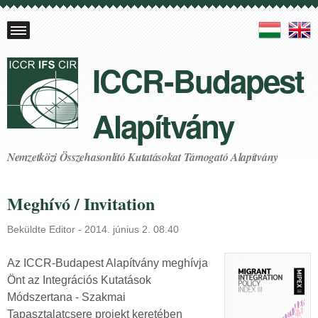
N
ICCR-Budapest
y
e
Alapítvány
l
v
Nemzetközi Összehasonlító Kutatásokat Támogató Alapítvány
e
Meghívó / Invitation
k
Beküldte
Editor
-
2014. június 2. 08.40
Az ICCR-Budapest Alapítvány meghívja
Önt az Integrációs Kutatások
Módszertana - Szakmai
Tapasztalatcsere projekt keretében