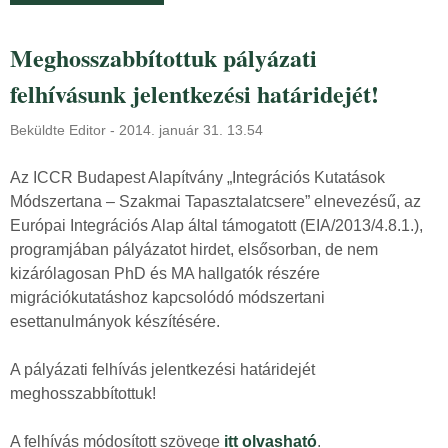
o
r
m
o
Meghosszabbítottuk pályázati
m
j
a
felhívásunk jelentkezési határidejét!
e
l
k
k
Beküldte
Editor
-
2014. január 31. 13.54
t
a
v
Az ICCR Budapest Alapítvány „Integrációs Kutatások
p
e
Módszertana – Szakmai Tapasztalatcsere” elnevezésű, az
c
z
Európai Integrációs Alap által támogatott (EIA/2013/4.8.1.),
s
e
programjában pályázatot hirdet, elsősorban, de nem
o
t
kizárólagosan PhD és MA hallgatók részére
l
ő
migrációkutatáshoz kapcsolódó módszertani
a
t
esettanulmányok készítésére.
t
k
o
e
A pályázati felhívás jelentkezési határidejét
s
r
meghosszabbítottuk!
a
e
n
s
A felhívás módosított szövege
itt olvasható
.
ü