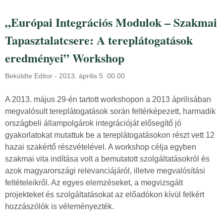
A
n
n
k
„Európai Integrációs Modulok – Szakmai
y
j
Tapasztalatcsere: A tereplátogatások
e
e
l
l
eredményei” Workshop
v
e
t
n
Beküldte
Editor
-
2013. április 5. 00.00
a
t
n
A 2013. május 29-én tartott workshopon a 2013 áprilisában
k
u
megvalósult tereplátogatások során feltérképezett, harmadik
e
l
országbeli állampolgárok integrációját elősegítő jó
z
á
gyakorlatokat mutattuk be a tereplátogatásokon részt vett 12
é
s
hazai szakértő részvételével. A workshop célja egyben
s
t
szakmai vita indítása volt a bemutatott szolgáltatásokról és
i
ó
azok magyarországi relevanciájáról, illetve megvalósítási
h
l
feltételeikről. Az egyes elemzéseket, a megvizsgált
a
a
projekteket és szolgáltatásokat az előadókon kívül felkért
t
p
hozzászólók is véleményezték.
á
o
r