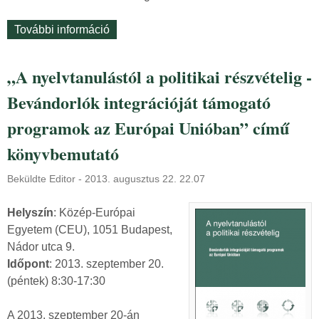
n
További információ
M
k
e
!
g
t
„A nyelvtanulástól a politikai részvételig -
h
a
Bevándorlók integrációját támogató
o
r
s
t
programok az Európai Unióban” című
s
a
könyvbemutató
z
l
a
o
Beküldte
Editor
-
2013. augusztus 22. 22.07
b
m
b
m
Helyszín
: Közép-Európai
í
a
Egyetem (CEU), 1051 Budapest,
t
l
Nádor utca 9.
o
k
Időpont
: 2013. szeptember 20.
t
a
(péntek) 8:30-17:30
t
p
u
c
A 2013. szeptember 20-án