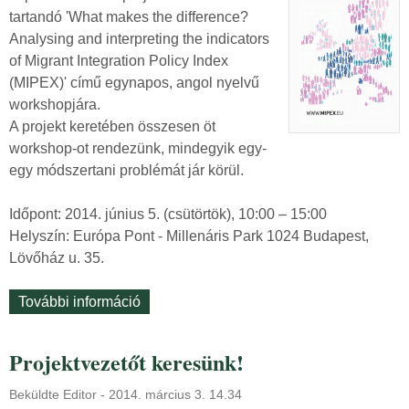
tartandó 'What makes the difference?
Analysing and interpreting the indicators
of Migrant Integration Policy Index
(MIPEX)' című egynapos, angol nyelvű
workshopjára.
A projekt keretében összesen öt
workshop-ot rendezünk, mindegyik egy-
egy módszertani problémát jár körül.
Időpont: 2014. június 5. (csütörtök), 10:00 – 15:00
Helyszín: Európa Pont - Millenáris Park 1024 Budapest,
Lövőház u. 35.
További információ
M
e
g
Projektvezetőt keresünk!
h
í
Beküldte
Editor
-
2014. március 3. 14.34