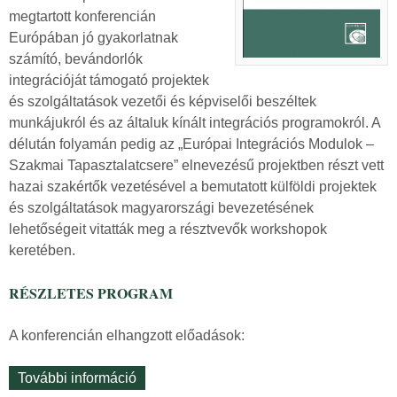
k
s
megtartott konferencián
p
o
Európában jó gyakorlatnak
á
l
számító, bevándorlók
l
a
integrációját támogató projektek
y
t
és szolgáltatások vezetői és képviselői beszéltek
á
o
munkájukról és az általuk kínált integrációs programokról. A
z
s
délután folyamán pedig az „Európai Integrációs Modulok –
a
a
Szakmai Tapasztalatcsere” elnevezésű projektben részt vett
t
n
hazai szakértők vezetésével a bemutatott külföldi projektek
i
és szolgáltatások magyarországi bevezetésének
f
lehetőségeit vitatták meg a résztvevők workshopok
e
keretében.
l
h
RÉSZLETES PROGRAM
í
v
A konferencián elhangzott előadások:
á
s
További információ
„
u