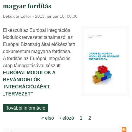
p
k
magyar fordítás
B
a
a
e
i
p
Beküldte
Editor
-
2013. január 10. 00.00
v
I
c
á
n
s
Elkészült az Európai Integrációs
n
t
o
Modulok tervezetét tartalmazó, az
d
e
l
Európai Bizottság által előkészített
o
g
a
dokumentum magyarra fordítása.
r
r
t
A fordítás az Európai Integrációs
l
á
o
Alap támogatásával készült.
ó
c
s
EURÓPAI MODULOK A
k
i
a
BEVÁNDORLÓK
i
ó
n
INTEGRÁCIÓJÁÉRT,
n
s
„TERVEZET”
t
M
e
o
További információ
E
g
d
u
« első
‹ előző
1
2
r
u
O
r
á
l
ó