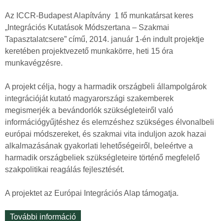
v
ó
Az ICCR-Budapest Alapítvány 1 fő munkatársat keres
/
„Integrációs Kutatások Módszertana – Szakmai
I
Tapasztalatcsere” című, 2014. január 1-én indult projektje
n
keretében projektvezető munkakörre, heti 15 óra
v
munkavégzésre.
i
t
A projekt célja, hogy a harmadik országbeli állampolgárok
a
integrációját kutató magyarországi szakemberek
t
megismerjék a bevándorlók szükségleteiről való
i
információgyűjtéshez és elemzéshez szükséges élvonalbeli
o
európai módszereket, és szakmai vita induljon azok hazai
n
alkalmazásának gyakorlati lehetőségeiről, beleértve a
t
harmadik országbeliek szükségleteire történő megfelelő
a
szakpolitikai reagálás fejlesztését.
r
t
A projektet az Európai Integrációs Alap támogatja.
a
l
További információ
P