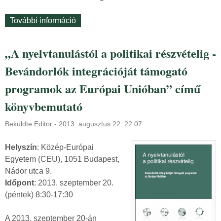
n
További információ
M
k
e
!
g
t
„A nyelvtanulástól a politikai részvételig -
h
a
Bevándorlók integrációját támogató
o
r
s
t
programok az Európai Unióban” című
s
a
könyvbemutató
z
l
a
o
Beküldte
Editor
-
2013. augusztus 22. 22.07
b
m
b
m
Helyszín
: Közép-Európai
í
a
Egyetem (CEU), 1051 Budapest,
t
l
Nádor utca 9.
o
k
Időpont
: 2013. szeptember 20.
t
a
(péntek) 8:30-17:30
t
p
u
c
A 2013. szeptember 20-án