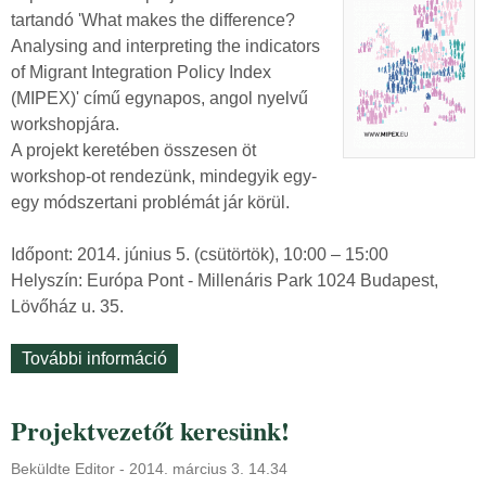
tartandó 'What makes the difference?
Analysing and interpreting the indicators
of Migrant Integration Policy Index
(MIPEX)' című egynapos, angol nyelvű
workshopjára.
A projekt keretében összesen öt
workshop-ot rendezünk, mindegyik egy-
egy módszertani problémát jár körül.
Időpont: 2014. június 5. (csütörtök), 10:00 – 15:00
Helyszín: Európa Pont - Millenáris Park 1024 Budapest,
Lövőház u. 35.
További információ
M
e
g
Projektvezetőt keresünk!
h
í
Beküldte
Editor
-
2014. március 3. 14.34