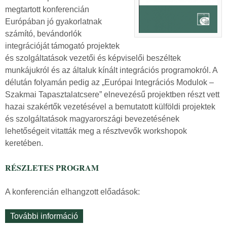
k
s
megtartott konferencián
p
o
Európában jó gyakorlatnak
á
l
számító, bevándorlók
l
a
integrációját támogató projektek
y
t
és szolgáltatások vezetői és képviselői beszéltek
á
o
munkájukról és az általuk kínált integrációs programokról. A
z
s
délután folyamán pedig az „Európai Integrációs Modulok –
a
a
Szakmai Tapasztalatcsere” elnevezésű projektben részt vett
t
n
hazai szakértők vezetésével a bemutatott külföldi projektek
i
és szolgáltatások magyarországi bevezetésének
f
lehetőségeit vitatták meg a résztvevők workshopok
e
keretében.
l
h
RÉSZLETES PROGRAM
í
v
A konferencián elhangzott előadások:
á
s
További információ
„
u