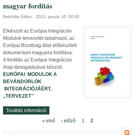
p
k
magyar fordítás
B
a
a
e
i
p
Beküldte
Editor
-
2013. január 10. 00.00
v
I
c
á
n
s
Elkészült az Európai Integrációs
n
t
o
Modulok tervezetét tartalmazó, az
d
e
l
Európai Bizottság által előkészített
o
g
a
dokumentum magyarra fordítása.
r
r
t
A fordítás az Európai Integrációs
l
á
o
Alap támogatásával készült.
ó
c
s
EURÓPAI MODULOK A
k
i
a
BEVÁNDORLÓK
i
ó
n
INTEGRÁCIÓJÁÉRT,
n
s
„TERVEZET”
t
M
e
o
További információ
E
g
d
u
« első
‹ előző
1
2
r
u
O
r
á
l
ó