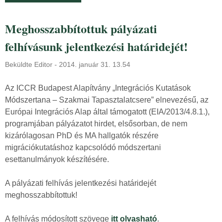
o
r
m
o
Meghosszabbítottuk pályázati
m
j
a
felhívásunk jelentkezési határidejét!
e
l
k
k
Beküldte
Editor
-
2014. január 31. 13.54
t
a
v
Az ICCR Budapest Alapítvány „Integrációs Kutatások
p
e
Módszertana – Szakmai Tapasztalatcsere” elnevezésű, az
c
z
Európai Integrációs Alap által támogatott (EIA/2013/4.8.1.),
s
e
programjában pályázatot hirdet, elsősorban, de nem
o
t
kizárólagosan PhD és MA hallgatók részére
l
ő
migrációkutatáshoz kapcsolódó módszertani
a
t
esettanulmányok készítésére.
t
k
o
e
A pályázati felhívás jelentkezési határidejét
s
r
meghosszabbítottuk!
a
e
n
s
A felhívás módosított szövege
itt olvasható
.
ü