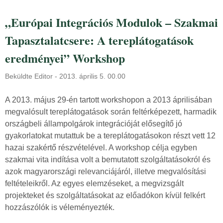
A
n
n
k
„Európai Integrációs Modulok – Szakmai
y
j
Tapasztalatcsere: A tereplátogatások
e
e
l
l
eredményei” Workshop
v
e
t
n
Beküldte
Editor
-
2013. április 5. 00.00
a
t
n
A 2013. május 29-én tartott workshopon a 2013 áprilisában
k
u
megvalósult tereplátogatások során feltérképezett, harmadik
e
l
országbeli állampolgárok integrációját elősegítő jó
z
á
gyakorlatokat mutattuk be a tereplátogatásokon részt vett 12
é
s
hazai szakértő részvételével. A workshop célja egyben
s
t
szakmai vita indítása volt a bemutatott szolgáltatásokról és
i
ó
azok magyarországi relevanciájáról, illetve megvalósítási
h
l
feltételeikről. Az egyes elemzéseket, a megvizsgált
a
a
projekteket és szolgáltatásokat az előadókon kívül felkért
t
p
hozzászólók is véleményezték.
á
o
r