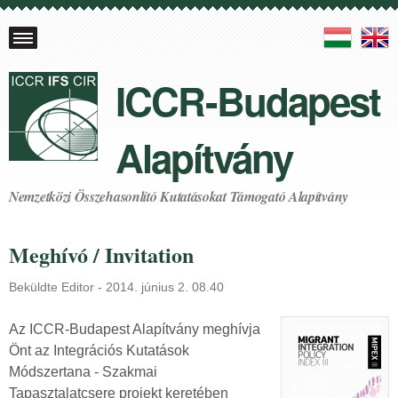
N
ICCR-Budapest
y
e
Alapítvány
l
v
Nemzetközi Összehasonlító Kutatásokat Támogató Alapítvány
e
Meghívó / Invitation
k
Beküldte
Editor
-
2014. június 2. 08.40
Az ICCR-Budapest Alapítvány meghívja
Önt az Integrációs Kutatások
Módszertana - Szakmai
Tapasztalatcsere projekt keretében