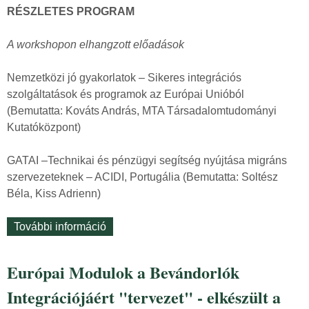
l
RÉSZLETES PROGRAM
i
i
d
t
A workshopon elhangzott előadások
e
i
j
k
Nemzetközi jó gyakorlatok – Sikeres integrációs
é
a
szolgáltatások és programok az Európai Unióból
t
i
(Bemutatta: Kováts András, MTA Társadalomtudományi
!
r
Kutatóközpont)
t
é
a
s
GATAI –Technikai és pénzügyi segítség nyújtása migráns
r
z
szervezeteknek – ACIDI, Portugália (Bemutatta: Soltész
t
v
Béla, Kiss Adrienn)
a
é
l
t
További információ
„
o
e
E
m
l
u
m
Európai Modulok a Bevándorlók
i
r
a
g
Integrációjáért "tervezet" - elkészült a
ó
l
-