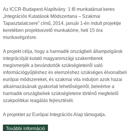
v
ó
Az ICCR-Budapest Alapítvány 1 fő munkatársat keres
/
„Integrációs Kutatások Módszertana – Szakmai
I
Tapasztalatcsere” című, 2014. január 1-én indult projektje
n
keretében projektvezető munkakörre, heti 15 óra
v
munkavégzésre.
i
t
A projekt célja, hogy a harmadik országbeli állampolgárok
a
integrációját kutató magyarországi szakemberek
t
megismerjék a bevándorlók szükségleteiről való
i
információgyűjtéshez és elemzéshez szükséges élvonalbeli
o
európai módszereket, és szakmai vita induljon azok hazai
n
alkalmazásának gyakorlati lehetőségeiről, beleértve a
t
harmadik országbeliek szükségleteire történő megfelelő
a
szakpolitikai reagálás fejlesztését.
r
t
A projektet az Európai Integrációs Alap támogatja.
a
l
További információ
P